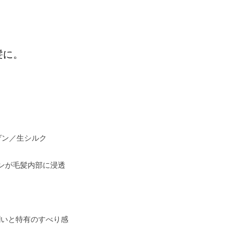
髪に。
ゲン／生シルク
ンが毛髪内部に浸透
潤いと特有のすべり感