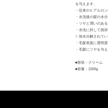
を与えます。
・従来のヒアルロン
・水洗後の髪の水分
・ツヤと潤いのある
・水洗に対して残存
▷加水分解されてい
・毛髪表面に透明度
・毛髪にツヤを与え
■形状：クリーム
■容量：1000g